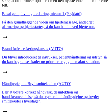
sikre, at du forbliver opdateret med den nyeste viden inden for vores
felt.
Basal genoplivning - e-læring, niveau 1 (Psykiatri)
Få den grundlæggende viden om hjertemassage, åndedræt,
alarmering og hjertestarter, så du kan handle ved hjertestop.
Brandskole - e-læringskursus (AUTO)
Du bliver introduceret til instrukser, patienthåndtering og udstyr, så
du kan begrænse skader og prioritere rigtigt i en akut situation.
Håndhygiejne - Bryd smittekæden (AUTO)
Lær at udføre korrekt håndvask, desinfektion og
handskeanvendelse, så du styrker din håndhygiejne og bryder
smittekæder i hverdagen.