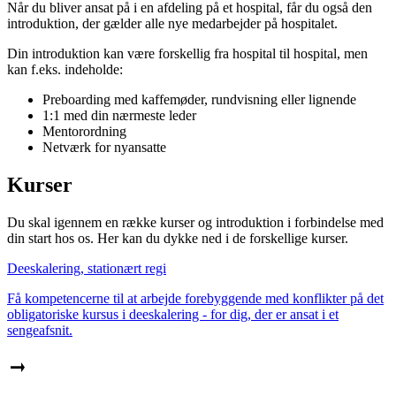
Når du bliver ansat på i en afdeling på et hospital, får du også den
introduktion, der gælder alle nye medarbejder på hospitalet.
Din introduktion kan være forskellig fra hospital til hospital, men
kan f.eks. indeholde:
Preboarding med kaffemøder, rundvisning eller lignende
1:1 med din nærmeste leder
Mentorordning
Netværk for nyansatte
Kurser
Du skal igennem en række kurser og introduktion i forbindelse med
din start hos os. Her kan du dykke ned i de forskellige kurser.
Deeskalering, stationært regi
Få kompetencerne til at arbejde forebyggende med konflikter på det
obligatoriske kursus i deeskalering - for dig, der er ansat i et
sengeafsnit.