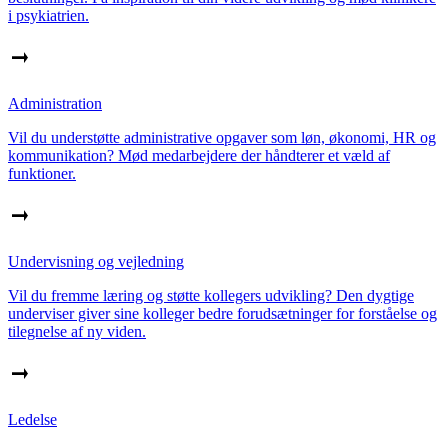
i psykiatrien.
Administration
Vil du understøtte administrative opgaver som løn, økonomi, HR og
kommunikation? Mød medarbejdere der håndterer et væld af
funktioner.
Undervisning og vejledning
Vil du fremme læring og støtte kollegers udvikling? Den dygtige
underviser giver sine kolleger bedre forudsætninger for forståelse og
tilegnelse af ny viden.
Ledelse