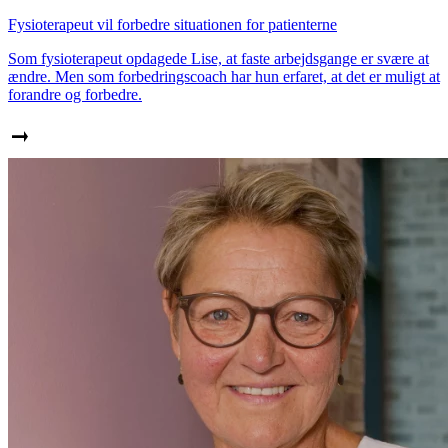
Fysioterapeut vil forbedre situationen for patienterne
Som fysioterapeut opdagede Lise, at faste arbejdsgange er svære at
ændre. Men som forbedringscoach har hun erfaret, at det er muligt at
forandre og forbedre.