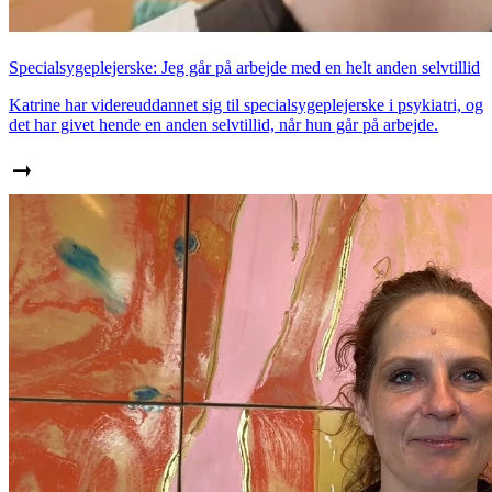
Specialsygeplejerske: Jeg går på arbejde med en helt anden selvtillid
Katrine har videreuddannet sig til specialsygeplejerske i psykiatri, og
det har givet hende en anden selvtillid, når hun går på arbejde.