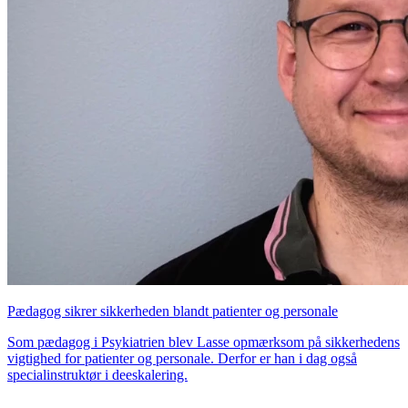
Pædagog sikrer sikkerheden blandt patienter og personale
Som pædagog i Psykiatrien blev Lasse opmærksom på sikkerhedens
vigtighed for patienter og personale. Derfor er han i dag også
specialinstruktør i deeskalering.