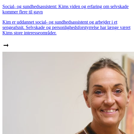
Social- og sundhedsassistent: Kims viden og erfaring om selvskade
kommer flere til gavn
Kim er uddannet social- og sundhedsassistent og arbejder i et
sengeafsnit. Selvskade og personlighedsforstyrrelse har længe været
Kims store interesseområder.