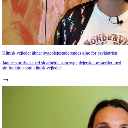
Klinisk vejleder åbner sygeplejestuderendes øjne for psykiatrien
Jannie stortrives med sit arbejde som sygeplejerske og særligt med
sin funktion som klinisk vejleder.