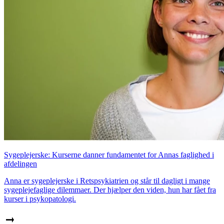
Sygeplejerske: Kurserne danner fundamentet for Annas faglighed i
afdelingen
Anna er sygeplejerske i Retspsykiatrien og står til dagligt i mange
sygeplejefaglige dilemmaer. Der hjælper den viden, hun har fået fra
kurser i psykopatologi.