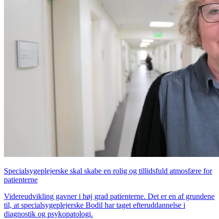
Specialsygeplejerske skal skabe en rolig og tillidsfuld atmosfære for
patienterne
Videreudvikling gavner i høj grad patienterne. Det er en af grundene
til, at specialsygeplejerske Bodil har taget efteruddannelse i
diagnostik og psykopatologi.