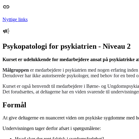
Nyttige links
Psykopatologi for psykiatrien - Niveau 2
Kurset er udelukkende for medarbejdere ansat på psykiatriske af
Målgruppen
er medarbejdere i psykiatrien med nogen erfaring inden f
Derudover har ikke autoriserede psykologer, med behov for en bred og
Kurset er også henvendt til medarbejdere i Børne- og Ungdomspsykiatr
Det forudsættes, at deltagerne har en viden svarende til undervisning
Formål
At give deltagerne en nuanceret viden om psykiske sygdomme med hen
Undervisningen tager derfor afsæt i spørgsmålene:
Hvad sker der rent faktisk i sygdomsforløbet?