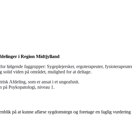
delinger i Region Midtjylland
or følgende faggrupper: Sygeplejersker, ergoterapeuter, fysioterapeuter
 solid viden på området, mulighed for at deltage.
isk Afdeling, som er ansat i et ungeafsnit.
en på Psykopatologi, niveau 1.
blik på at kunne aflæse sygdomstegn og foretage en faglig vurdering 