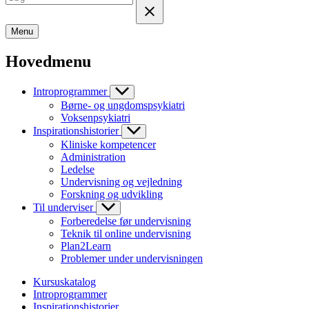
Menu
Hovedmenu
Introprogrammer
Børne- og ungdomspsykiatri
Voksenpsykiatri
Inspirationshistorier
Kliniske kompetencer
Administration
Ledelse
Undervisning og vejledning
Forskning og udvikling
Til underviser
Forberedelse før undervisning
Teknik til online undervisning
Plan2Learn
Problemer under undervisningen
Kursuskatalog
Introprogrammer
Inspirationshistorier