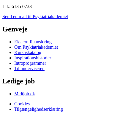
Tlf.: 6135 0733
Send en mail til Psykiatriakademiet
Genveje
Ekstern finansiering
Om Psykiatriakademiet
Kursuskatalog
Inspirationshistorier
Introprogrammer
Til underviseren
Ledige job
Midtjob.dk
Cookies
Tilgængelighedserklæring