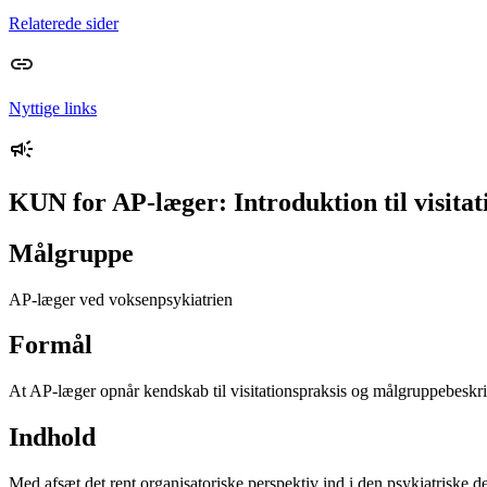
Relaterede sider
Nyttige links
KUN for AP-læger: Introduktion til visitati
Målgruppe
AP-læger ved voksenpsykiatrien
Formål
At AP-læger opnår kendskab til visitationspraksis og målgruppebes
Indhold
Med afsæt det rent organisatoriske perspektiv ind i den psykiatriske 