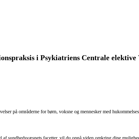
onspraksis i Psykiatriens Centrale elektive 
krivelser på områderne for børn, voksne og mennesker med hukommels
del af sundhedsvæsnets facetter, vil du opnå viden omkring dine mulighe