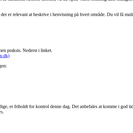
 er relevant at beskrive i henvisning på hvert område. Du vil få muligh
en praksis. Nederst i linket.
n.dk)
gen:
ige, er friholdt for kontrol denne dag. Det anbefales at komme i god ti
s.