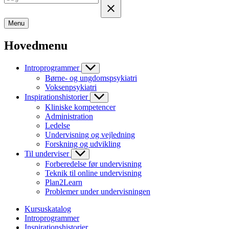
Menu
Hovedmenu
Introprogrammer
Børne- og ungdomspsykiatri
Voksenpsykiatri
Inspirationshistorier
Kliniske kompetencer
Administration
Ledelse
Undervisning og vejledning
Forskning og udvikling
Til underviser
Forberedelse før undervisning
Teknik til online undervisning
Plan2Learn
Problemer under undervisningen
Kursuskatalog
Introprogrammer
Inspirationshistorier