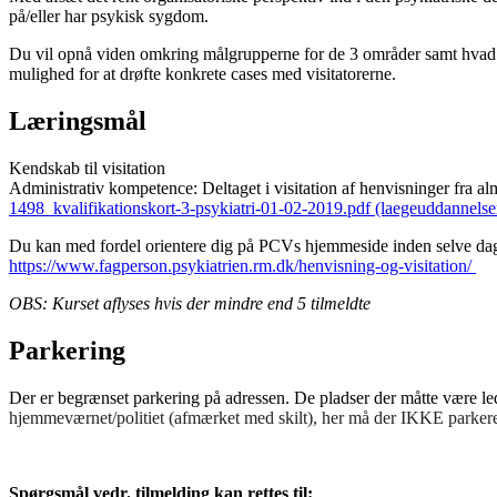
på/eller har psykisk sygdom.
Du vil opnå viden omkring målgrupperne for de 3 områder samt hvad der
mulighed for at drøfte konkrete cases med visitatorerne.
Læringsmål
Kendskab til visitation
Administrativ kompetence: Deltaget i visitation af henvisninger fra alm
1498_kvalifikationskort-3-psykiatri-01-02-2019.pdf (laegeuddannelse
Du kan med fordel orientere dig på PCVs hjemmeside inden selve da
https://www.fagperson.psykiatrien.rm.dk/henvisning-og-visitation/
OBS: K
urset aflyses hvis der mindre end 5 tilmeldte
Parkering
Der er begrænset parkering på adressen.
De pladser der måtte være led
hjemmeværnet/politiet (afmærket med skilt), her må der IKKE parkere
Spørgsmål vedr. tilmelding kan rettes til: