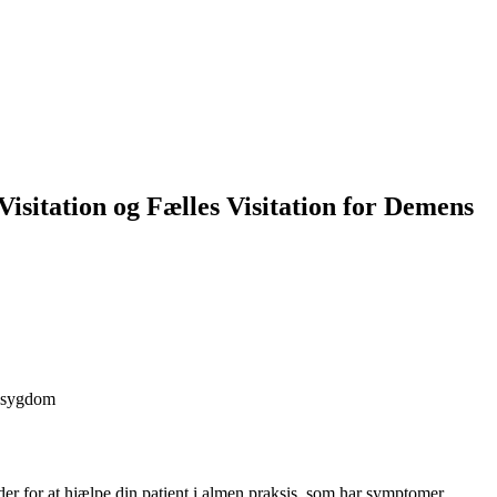
Visitation og Fælles Visitation for Demens
essygdom
der for at hjælpe din patient i almen praksis, som har symptomer